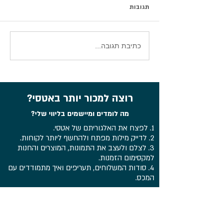
תגובות
סיכום וובינר עדכוני אטסי 2026
כתיבת תגובה...
רוצה למכור יותר באטסי?
מה לומדים ומיישמים בליווי שלי?
1. לפצח את האלגוריתם של אטסי.
2. לדייק מילות מפתח ולהחשף ליותר לקוחות.
3. לצלם ולעצב את התמונות, המוצרים והחנות
למקסימום הזמנות.
4. סודות המשלוחים, תעריפים ואיך מתמודדים עם
המכס.
יחד איתי, בליווי יד ביד ניצור חנות מצליחה
ומשגשגת