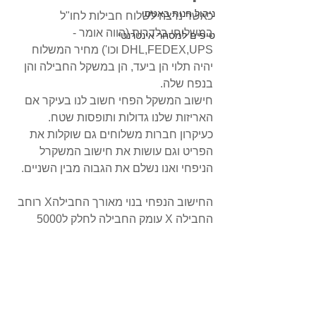
ניהול חנות באטסי
כאשר נרצה לשלוח חבילות לחו"ל 
במשלוחי בלדרות (הווה אומר - 
טיפים למסחר אינטרנטי
DHL,FEDEX,UPS וכו') מחיר המשלוח 
יהיה תלוי הן ביעד, הן במשקל החבילה והן 
בנפח שלה.
חישוב המשקל הפחי חשוב לנו בעיקר אם 
האריזות שלנו גדולות ותופסות שטח. 
כעיקרון חברות משלוחים גם שוקלות את 
הפריט וגם עושות את חישוב המשקרל 
הניפחי ואנו נשלם את הגבוה מבין השניים.
החישוב הנפחי בנוי מאורך החבילהX רוחב 
החבילה X עומק החבילה לחלק ל5000