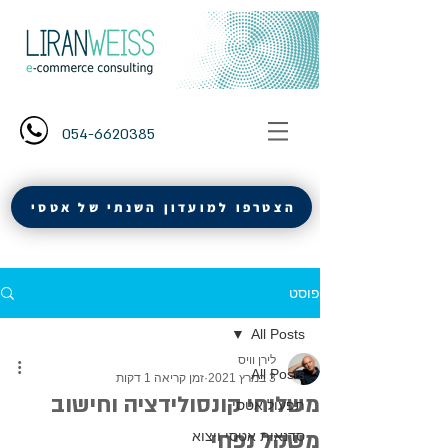
054-6620385
הצטרפו למועדון השנתי של אטסי
פוסט
All Posts
לירן וויס
All Posts
3 במרץ 2021
זמן קריאה 1 דקות
משלוחי קונסולידציה וחישוב
תפעול אטסי
משקל נפחי
סדנאות אטסי ויצוא