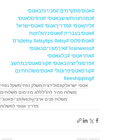
#אטסימתקדמים
#מכירותבאטסי
#כמהחנויותשישבאטסי
#טיפיםלאטסי
#לירןאטסי
#מדריךאטסי
#אטסיישראל
#אטסיבעברית
#אטסיניהולחנות
#אטסיפלוס
#etsy
#etsyקורס
#etsytips
#liranweiss
#איךמוכריםבאטסי
#אתראטסי
#בלוגאטסי
#פרסונליזציהבאטסי
#קורסאטסיבמחשב
#קורסאטסיפרונטלי
#אטסימשלוחחינם
#freeshipping
אטסי ישראל
קונסולידציה
משלק נפחי
משקל נפחי
משלוח מהיר לחו"ל
ללא מינימום משלוחים
משלוח פנים ארצי
fetchy
פצ'י
פאטצ'י
מדריך אטסי למשלוח