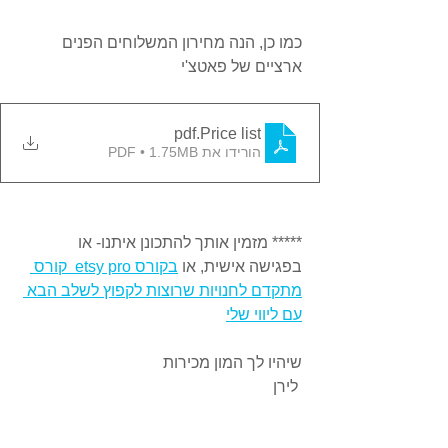
כמו כן, הנה מחירון המשלוחים הפנים 
ארציים של פאטצ'י
.pdf
Price list
הורידו את PDF • 1.75MB
***** מזמין אותך להתכונן איתנו- או 
בפגישה אישית, או 
בקורס etsy pro  קורס 
מתקדם לחנויות שרוצות לקפוץ לשלב הבא 
עם ליווי שלי
שיהיו לך המון מכירות
 לירן