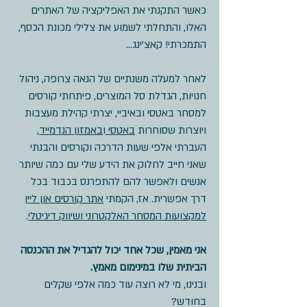
כאשר התקנתי את האפליקציה של האתרים
האלו, והתחלתי לשמוע את צלילי מכונת הכסף,
התמכרתי! קאצ'ינג...
לאחר למעלה משנתיים של הנאה צרופה, ניהול
חנויות, הגדלת סל המוצרים, פיתחתי קורסים
למסחר באטסי ובאיביי, יצרתי קהילת מעצבות
ויוצרות שסוחרות
באטסי
ו
באמזון הנדמייד
,
העברתי אלפי שעות הדרכה וקורסים והבנתי
שאני חייב לחלוק את הידע שלי עם כמה שיותר
אנשים ולאפשר להם להתפרנס בכבוד בכל
דרך אפשרית. אז, הקמתי
אתר קורסים און ליין
למקצועות המסחר האלקטרוני ושיווק דיגיטלי
.
אני מאמין, שכל אחד יכול להגדיל את ההכנסה
הביתית שלו במינימום מאמץ.
ובנינו, מי לא רוצה עוד כמה אלפי שקלים
בחודש?