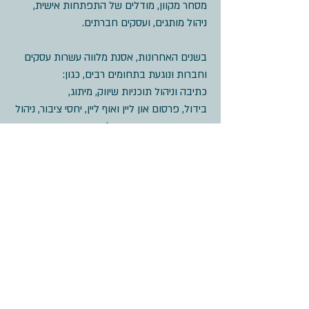
מסחר מקוון, מודלים של התפתחות אישית,
ניהול מותגים, ועסקים חברתים.
בשנים האחרונות, אסנת מלווה עשרות עסקים
וחברות ונוגעת בתחומים רבים, כגון:
כתיבה וניהול תוכניות שיווק, מיתוג,
בידול, פרסום און ליין ואוף ליין, יחסי ציבור, ניהול
הנוכחות באינטרנט, ניהול תקציבי שיווק, אפיון
ובניית אתרים, ניהול קמפיינים אינטרנטיים (ממומן
ואורגני), מידענות עסקית ומחקרי שוק, מבצעים,
תקשורת שיווקית, רשתות חברתיות, העברת
הרצאות וסדנאות.
אסנת פועלת לפי שיטת Purpose Driven
Marketing שפיתחה, המאפשרת ליצור מותגים,
עסקים וחברות, תוך שילוב של
אג'נדה/אידיאולוגיה המיטיבה עם האנשים ועם
העולם ומאפשרת יצירת רווח.