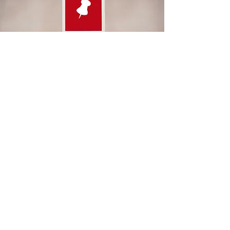
כבר יש לך אתר מסחרי עצמאי והלקוחות לא
מגיעים? יש לך חנות באטסי או באמזון הנד
מייד ואין מספיק כניסות?
פינטרסט - הוא גם אתר מעורר השראה,
אבל... הסוחרים האמיתיים משתמשים בו
כמנוע ליצירת תנועה לחנויות און ליין.
מרצה: לירן וויס
מרצה, יועץ בכיר למסחר מקוון, סוחר באיביי