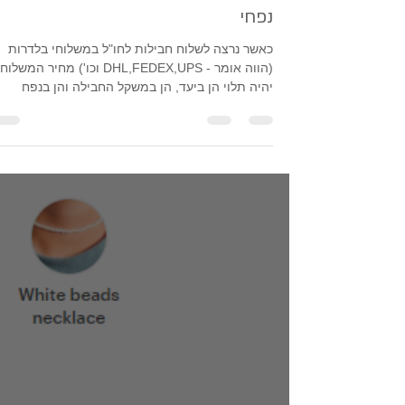
לירן וויס
3 במרץ 2021
זמן קריאה 1 דקות
משלוחי קונסולידציה וחישוב משקל
נפחי
כאשר נרצה לשלוח חבילות לחו"ל במשלוחי בלדרות
(הווה אומר - DHL,FEDEX,UPS וכו') מחיר המשלוח
יהיה תלוי הן ביעד, הן במשקל החבילה והן בנפח
שלה....