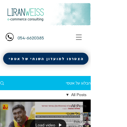
054-6620385
הצטרפו למועדון השנתי של אטסי
הבלוג על אטסי
All Posts
All Posts
תפעול אטסי
סדנאות
Load video
אטסי ויצוא