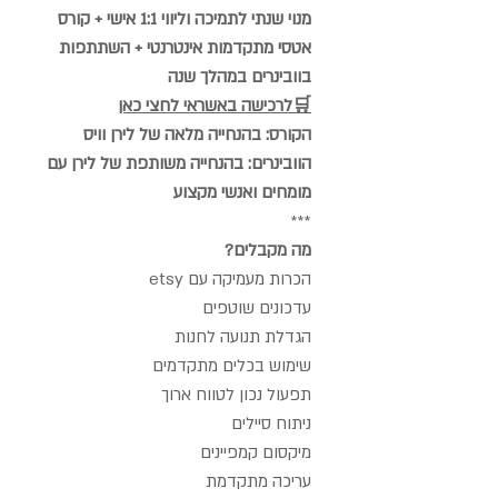
מנוי שנתי לתמיכה וליווי 1:1 אישי + קורס
אטסי מתקדמות אינטרנטי + השתתפות
בוובינרים במהלך שנה
️🛒לרכישה באשראי לחצי כאן
הקורס: בהנחייה מלאה של לירן וויס
הוובינרים: בהנחייה משותפת של לירן עם
מומחים ואנשי מקצוע
***
מה מקבלים?
הכרות מעמיקה עם etsy
עדכונים שוטפים
הגדלת תנועה לחנות
שימוש בכלים מתקדמים
תפעול נכון לטווח ארוך
ניתוח סיילים
מיקסום קמפיינים
עריכה מתקדמת