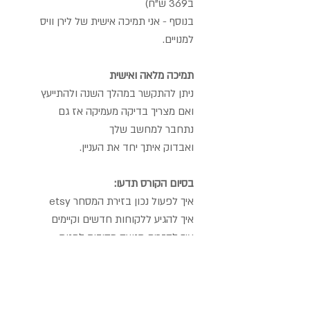
ב369 ש"ח)
בנוסף - אני תמיכה אישית של לירן וויס
למנויים.
תמיכה מלאה ואישית
ניתן להתקשר במהלך השנה ולהתייעץ
ואם מצריך בדיקה מעמיקה אז גם
נתחבר למחשב שלך
ואבדוק איתך יחד את העניין.
בסיום הקורס תדעו:
איך לפעול נכון בזירת המסחר etsy
איך להגיע ללקוחות חדשים וקיימים
איך להזרים תנועה מסיבית לחנות
איך להגדיל הזדמנויות עסקיות ומכירות
הקורס כולל
שיעורים אונליין