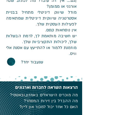
ןגם.... איך זה עובד? מה לכתוב שם?
אורגני או ממומן?
מודל שיווק דיגיטלי מתחיל בבניית
אסטרטגיה שיווקית דיגיטלית שמתאימה
לפעילות העסקית שלך.
אין נוסחאות קסם.
יש חשיבה מותאמת לך, לרמת הבשלות
שלך, ליכולות התקציביות שלך.
מוזמנת ללמוד או להתייעץ עם אסנת אלי
וויס.
שנעבוד יחד?
הרצאות השראה לחברות וארגונים
הצטרפו לקהילת המעצבות והיוצרות
מה מוכרים הישראלים באמזון,ובאטסי?
המוכרות באטסי מישראל
מה ההבדל בין זירות המסחר?
האם כל אחד יכול למכור און ליין?
רוצה להצטרף לקהילת הפייסבוק ?