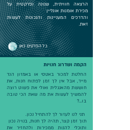
הרצאה חוויתית, שנונה ופרקטית על
מכירת אומנות אונליין
והדרכים המעניינות והנכונות לעשות
זאת.
כל הפרטים כאן
הקמה ושדרוג חנויות
החלטת למכור באטסי או באמזון הנד
מייד, אבל אין לך זמן לפתוח חנות, את
חוששת מהאנגלית ואולי את פשוט רוצה
להמשיך לעשות את מה שאת הכי טובה
בו...?
תני לנו לעזור לך להתחיל נכון.
תוך זמן קצר, תהיה לך חנות, בנויה נכון
ותוכלי להנות ממכירות ולהחזיר את