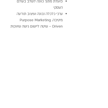
פועלת מתוך כוונה לשלב בעולם
העסקי
ערכי כלכלה נכונה ועיצוב תודעה
מיטיבה. Purpose Marketing
Driven – שיטה ליישום גישה שיווקית
מבוססת משמעות ורווחיות,
למעלה מ- 20 שנות נסיון.
מאמינה בערכי כלכלה מבוססת כנות,
יצירה,
שיתופי פעולה שמחה, הודיה ומנגישה
אותם בעולם העסקי בהרצאות
בקורסים ובליווי אישי.
קורס אטסי