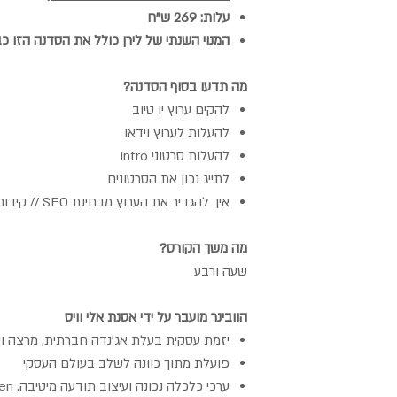
עלות: 269 ש"ח
המנוי השנתי של לירן כולל את הסדנה הזו כב
מה תדעו בסוף הסדנה?
להקים ערוץ יו טיוב
להעלות לערוץ וידאו
להעלות סרטוני Intro
לתייג נכון את הסרטונים
איך להגדיר את הערוץ מבחינת SEO // קידום אורגני
מה משך הקורס?
שעה ורבע
הוובינר מועבר על ידי אסנת אלי וויס
יזמת עסקית בעלת אג'נדה חברתית, מרצה וי
פועלת מתוך כוונה לשלב בעולם העסקי