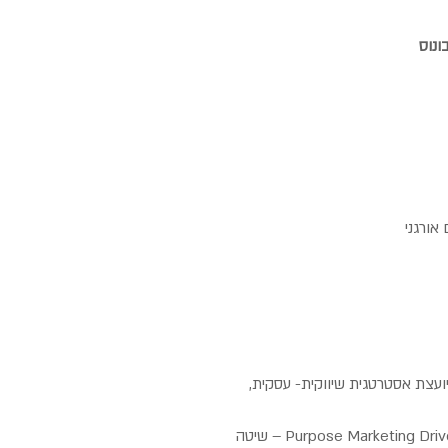
ונוס
ועצת אסטרטגית שיווקית- עסקית,
ערכי כלכלה נכונה ועיצוב תודעה מיטיבה. Purpose Marketing Driven – שיטה