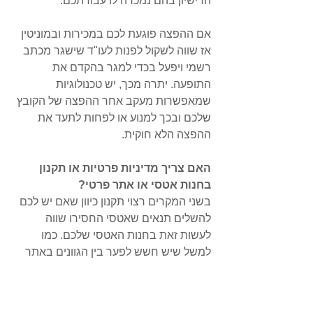
הרישיון בהם נמכרה לו עבודתכם.
אם ההפצה פוגעת לכם במכירות ובמוניטין 
אז שווה לשקול לפנות לעו"ד שישגר מכתב 
רשמי ויפעל בכדי למגר בהקדם את 
התופעה. יתרה מכך, יש טכנולוגיות 
שמאפשרות מעקב אחר ההפצה של הקובץ 
שלכם ובכך למנוע או לפחות לתעד את 
ההפצה הלא חוקית.
האם צריך מדיניות פרטיות או תקנון 
בחנות אטסי או אתר פרטי?
בשני המקרים רצוי תקנון כיוון שאם יש לכם 
להשלים תנאים שאטסי החסירו שווה 
לעשות זאת בחנות האטסי שלכם. כמו 
למשל שיש חשש לפער בין הגוונים באתר 
למה שיקבלו בפועל. כמובן על אחת כמה 
וכמה באתר פרטי משלכם בו תקנון 
ומדיניות פרטיות הם חובה ולעיתים חברות 