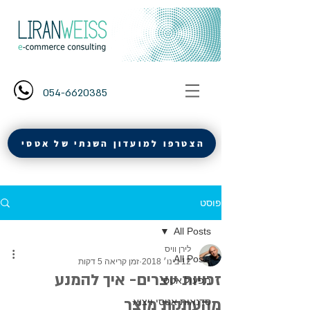
054-6620385
הצטרפו למועדון השנתי של אטסי
פוסט
All Posts
לירן וויס
All Posts
12 בינו׳ 2018
זמן קריאה 5 דקות
זכויות יוצרים- איך להמנע
תפעול אטסי
מהעתקת מוצר
סדנאות אטסי ויצוא