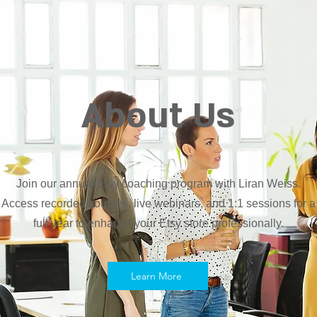
About Us
Join our annual Etsy coaching program with Liran Weiss.
Access recorded courses, live webinars, and 1:1 sessions for a
full year to enhance your Etsy store professionally.
Learn More