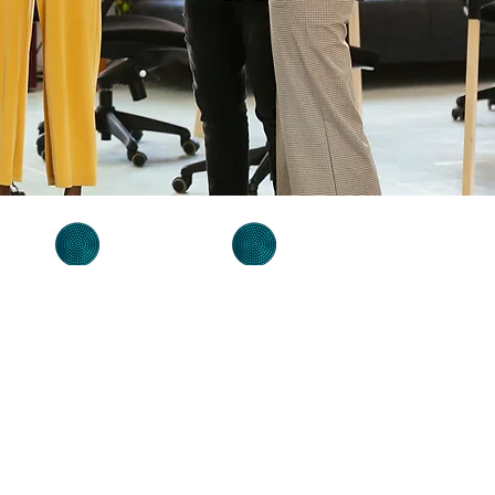
קורס אטסי
קורס 
כל הזכויות שמורות ללירן וויס, מנכ"ל edealer |