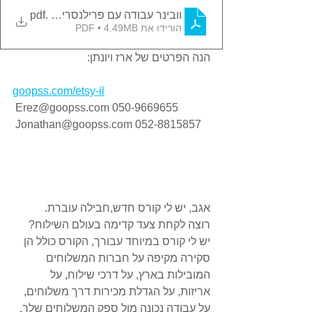
.pdf
וובינר עבודה עם פרילנסרים. לירן וויסgoopss
הורידו את PDF • 4.49MB
הנה הפרטים של ארז ויונתן:
goopss.com/etsy-il
 Erez@goopss.com 050-9669655
 Jonathan@goopss.com 052-8815857
אגב, יש לי קורס חדש,חבילה עוברת.
רוצה לקחת צעד קדימה בעולם השילוח?
יש לי קורס במיוחד עבורך, הקורס כולל הן 
סקירה מקיפה על חברות המשלוחים 
המובילות בארץ, על דרכי שילוח, על 
אריזות, על הגדלת מכירות דרך משלוחים, 
על עבודה נכונה מול ספק המשלוחים שלך,