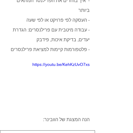
-  איך בוחרים את הפרילנסר המתאים 
ביותר
- העסקה לפי פרויקט או לפי שעה
- עבודה מיטבית עם פרילנסרים: הגדרת 
יעדים, בדיקת איכות, פידבק
- פלטפורמות קיימות למציאת פרילנסרים
https://youtu.be/KehKzUvO7xs
הנה המצגת של הוובינר: