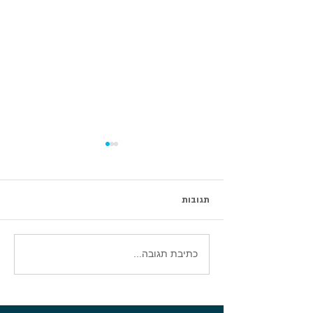
תגובות
סיכום וובינר עדכוני אטסי 2026
כתיבת תגובה...