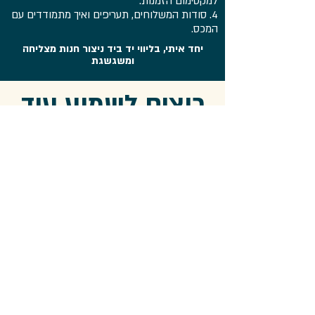
למקסימום הזמנות.
4. סודות המשלוחים, תעריפים ואיך מתמודדים עם
המכס.
יחד איתי, בליווי יד ביד ניצור חנות מצליחה
ומשגשגת
רוצים לשמוע עוד
על תוכנית הליווי
שלי?