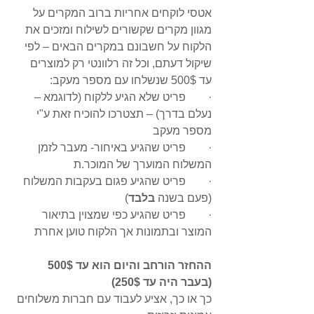
אטסי לוקחים אחריות ברוב המקרים על 
מגוון מקרים שקשורים לשילוח ומזכים את 
הלקוח על חשבונם במקרים הבאים – לפי 
שיקול דעתם, וכל זה רלוונטי רק למוצרים 
עד 500$ שנשלחו עם מספר מעקב:
·        פריט שלא הגיע ללקוח (לדוגמא – 
נעלם בדרך) – תצטרכו להוכיח זאת ע"י 
מספר מעקב
·        פריט שהגיע באיחור- מעבר לזמן 
המשלוח המוערך של המוכר.ת
·        פריט שהגיע פגום בעקבות המשלוח 
(פעם בשנה 
בלבד
)
·        פריט שהגיע כפי שמצוין בתיאור 
המוצר ובתמונות אך הלקוח טוען אחרת
ההחזר הורחב והיום הוא עד 500$ 
(בעבר היה עד 250$)
כך או כך, אציע לעבוד עם חברות משלוחים 