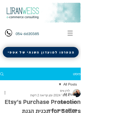
054-6620385
הצטרפו למועדון השנתי של אטסי
פוסט
All Posts
לירן וויס
All Posts
4 בינו׳ 2024
זמן קריאה 2 דקות
Etsy's Purchase Protection
תפעול אטסי
for Sellers תכנית הגנת
סדנאות אטסי ויצוא