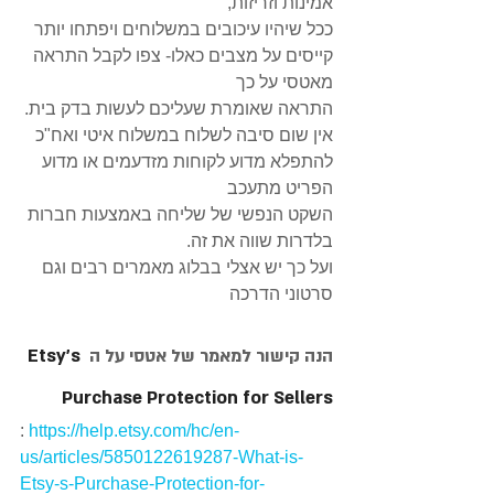
אמינות וזריזות,
ככל שיהיו עיכובים במשלוחים ויפתחו יותר 
קייסים על מצבים כאלו- צפו לקבל התראה 
מאטסי על כך
התראה שאומרת שעליכם לעשות בדק בית.
אין שום סיבה לשלוח במשלוח איטי ואח"כ 
להתפלא מדוע לקוחות מזדעמים או מדוע 
הפריט מתעכב
השקט הנפשי של שליחה באמצעות חברות 
בלדרות שווה את זה.
ועל כך יש אצלי בבלוג מאמרים רבים וגם 
סרטוני הדרכה
הנה קישור למאמר של אטסי על ה 
Etsy's 
Purchase Protection for Sellers
: 
https://help.etsy.com/hc/en-
us/articles/5850122619287-What-is-
Etsy-s-Purchase-Protection-for-