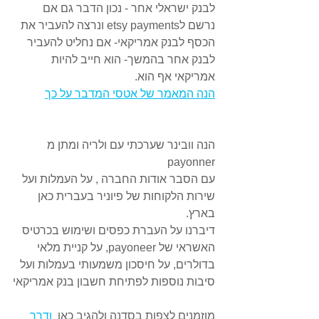
לבנק ישראלי אחר - נכון הדבר גם אם 
נרשם לetsy payments ונרצה להעביר את 
הכסף לבנק אמריקאי- אם נחליט להעביר 
לבנק אחר בהמשך- הוא חייב להיות 
אמריקאי אף הוא.
הנה המאמר של אטסי המדבר על כך
הנה וובינר שערכתי עם ולריה ומתן מ 
payonner
עם הסבר אודות החברה , על העמלות ועל 
שירות הלקוחות של פיוניר בעברית כאן 
בארץ.
דיברנו על העברת כפסים ושימוש בכרטיס 
האשראי של payoneer, על קניית מלאי 
בדולרים, על חיסכון משמעותי בעמלות ועל 
סיבות נוספות לפתיחת חשבון בנק אמריקאי
מוזמנים לצפות בסדנה ולהגיב כאן  
ודרך 