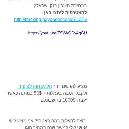
בבחירת חשבון בנק ישראלי)
להצטרפות ליחצו כאן : 
http://tracking.payoneer.com/SH3Ex
https://youtu.be/T9WkQDy4qGU
מציע להרשם דרך 
הלינק הזה לפיוניר 
ולקבל הטבה בעמלות + 50$ במתנה כאשר 
יעברו 1000$ בחשבונכם
 רוצה להעלות רמה באטסי? אני מציע ליווי 
אישי 
שלי למשך שנה במחיר הוגן.