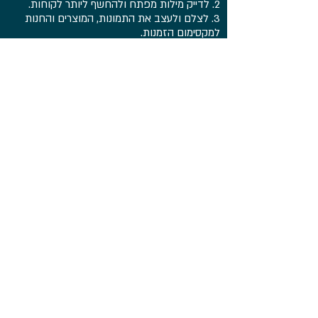
2. לדייק מילות מפתח ולהחשף ליותר לקוחות.
3. לצלם ולעצב את התמונות, המוצרים והחנות
למקסימום הזמנות.
4. סודות המשלוחים, תעריפים ואיך מתמודדים עם
המכס.
יחד איתי, בליווי יד ביד ניצור חנות מצליחה
ומשגשגת
רוצים לשמוע עוד
על תוכנית הליווי
שלי?