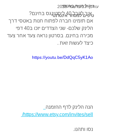
ניהול חנות באטסי
עודכן:
13 בדצמ׳ 2020
 איך לקבל 40 ליסטינגס בחינם? 
טיפים למסחר אינטרנטי
אם תזמינו חברה לפתוח חנות באטסי דרך 
הלינק שלכם- שני הצדדים יזכו ב40 דפי 
מכירה בחינם. בסרטון נראה צעד אחר צעד 
כיצד לעשות זאת .
https://youtu.be/DdQqC5yK1Ao
הנה הלינק לדף ההזמנה
https://www.etsy.com/invites/sell/ 
נסו ותהנו.