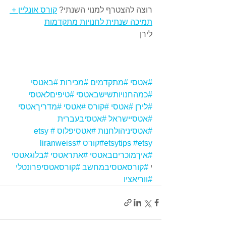
רוצה להצטרף למנוי השנתי? 
קורס אונליין + 
תמיכה שנתית לחנויות מתקדמות
לירן
#אטסי
#מתקדמים
#מכירות
#באטסי
#כמהחנויותשישבאטסי
#טיפיםלאטסי
#לירן
#אטסי
#קורס
#אטסי
#מדריךאטסי
#אטסיישראל
#אטסיבעברית
#אטסיניהולחנות
#אטסיפלוס
#etsy
#etsyקורס
#etsytips
#liranweiss
#איךמוכריםבאטסי
#אתראטסי
#בלוגאטסי
י 
#קורסאטסיבמחשב
#קורסאטסיפרונטלי
#ווריאציו