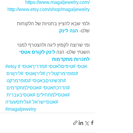
https://www.magaljewelry.com/
http://www.etsy.com/shop/magaljewelry
ולמי שבא להציץ בחנויות של הלקוחות 
שלנו- 
הנה לינק
ומי שרוצה לקפוץ ליגה ולהצטרף למנוי 
השנתי שלנו- הנה 
לינק לקורס אטסי 
לחנויות מתקדמות
#אטסי
#טיפיםלאטסי
#מדריךאטסי
#etsy
#סופרמרקטלירן
#לירןאטסי
#לירןוויס
#תכשיטיםבאטסי
#סופרמרקט
#הדרכתאטסי
#אטסילמתקדמים
#אטסילמתחילים
#אטסיבעברית
#אטסיישראל
#גליתסעעדה
#magaljewelry