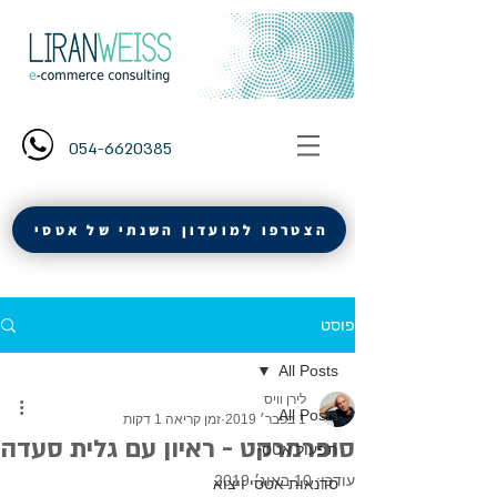
054-6620385
הצטרפו למועדון השנתי של אטסי
פוסט
All Posts
לירן וויס
All Posts
1 בפבר׳ 2019
זמן קריאה 1 דקות
סופרמרקט - ראיון עם גלית סעדה
תפעול אטסי
עודכן:
10 באוג׳ 2019
סדנאות אטסי ויצוא