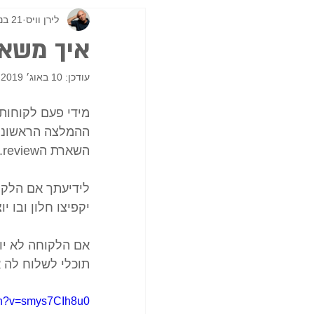
לירן וויס
21 בנוב׳ 2018
איך משאירים ח
עודכן:
10 באוג׳ 2019
מידי פעם לקוחות ירצו להש
ההמלצה הראשונה 
השארת הreview.
יקפיצו חלון ובו יוצע
אם הלקוחה לא יו
תוכלי לשלוח לה א
ch?v=smys7CIh8u0