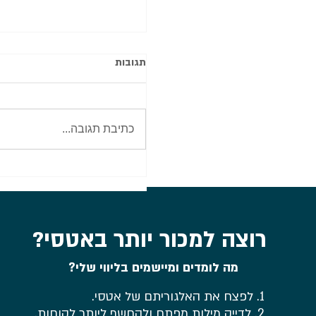
תגובות
כתיבת תגובה...
סיכום מה צריך כדי לפתוח חנ
אטסי ב-2026? כל מה שד
עליו בוובינר לקהילת מועדון
סריגה של עידית
רוצה למכור יותר באטסי?
מה לומדים ומיישמים בליווי שלי?
1. לפצח את האלגוריתם של אטסי.
2. לדייק מילות מפתח ולהחשף ליותר לקוחות.