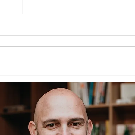
סיכום וובינר עדכוני אטסי 2026
ות
יברנו