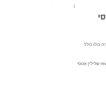
 כולו כולל 
לידיעתך אם הלקוחה תרצה להשאיר לך review של שלושה כוכבים ומטה (review שלילי) אטסי 