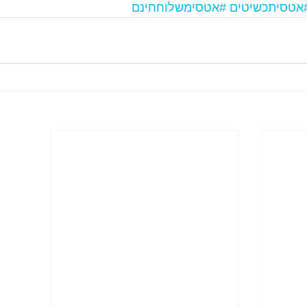
אטסיתכשיטים
#אטסימשלוחחינם