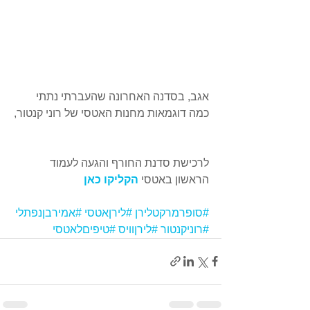
אגב, בסדנה האחרונה שהעברתי נתתי 
כמה דוגמאות מחנות האטסי של רוני קנטור,
לרכישת סדנת החורף והגעה לעמוד 
הראשון באטסי
 הקליקו כאן
#סופרמרקטלירן
#לירןאטסי
#אמירבןנפתלי
#רוניקנטור
#לירןוויס
#טיפיםלאטסי