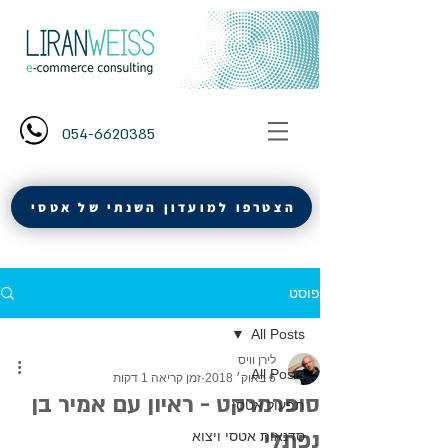
054-6620385
הצטרפו למועדון השנתי של אטסי
פוסט
All Posts
לירן וויס
All Posts
6 באוק׳ 2018
זמן קריאה 1 דקות
סופרמרקט - ראיון עם אמיר בן
תפעול אטסי
נפתלי
סדנאות אטסי ויצוא