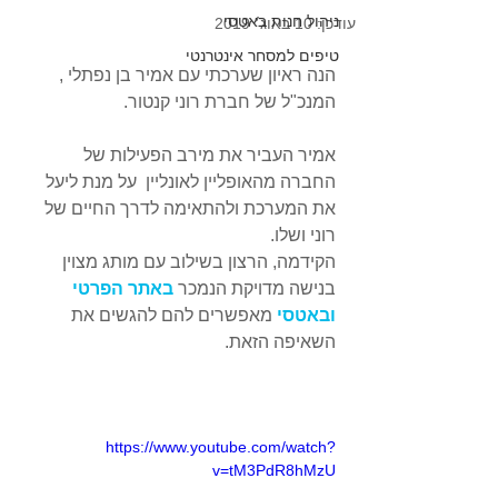
ניהול חנות באטסי
עודכן:
10 באוג׳ 2019
טיפים למסחר אינטרנטי
הנה ראיון שערכתי עם אמיר בן נפתלי , 
המנכ"ל של חברת רוני קנטור.
אמיר העביר את מירב הפעילות של 
החברה מהאופליין לאונליין  על מנת ליעל 
את המערכת ולהתאימה לדרך החיים של 
רוני ושלו.
הקידמה, הרצון בשילוב עם מותג מצוין 
בנישה מדויקת הנמכר 
באתר הפרטי
ובאטסי 
מאפשרים להם להגשים את 
השאיפה הזאת.
https://www.youtube.com/watch?
v=tM3PdR8hMzU