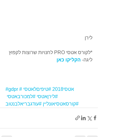
לירן
*לקורס אטסי PRO לחנויות שרוצות לקפוץ 
ליגה- 
הקליקו כאן
#אטסי2018
#טיפיםלאטסי
#gdpr
#לירןאטסי
#למכורבאטסי
#קורסאטסיאונליין
#עודגבריאלבנטוב