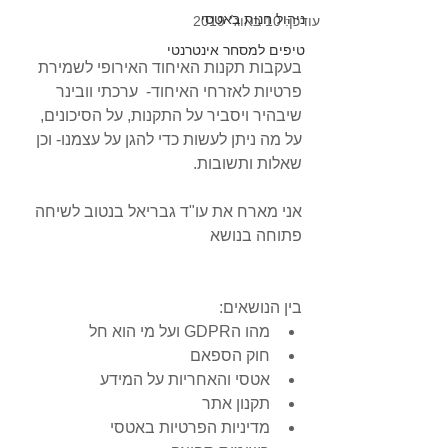
ניהול חנות באטסי
עודכן:
10 באוג׳ 2019
טיפים למסחר אינטרנטי
בעקבות תקנות האיחוד האירופי לשמירת 
פרטיות לאזרחי האיחוד-  ערכתי וובינר 
שיבהיר ויסביר על התקנות, על הסיכונים, 
על מה ניתן לעשות כדי להגן על עצמנו- וכן 
שאלות ותשובות.
אני מארח את עו"ד גבריאל בנטוב לשיחה 
פתוחה בנושא
בין הנושאים:  
מהו הGDPR ועל מי הוא חל  
חוק הספאם  
אטסי והאחריות על המידע  
תקנון אתר  
מדיניות הפרטיות באטסי  