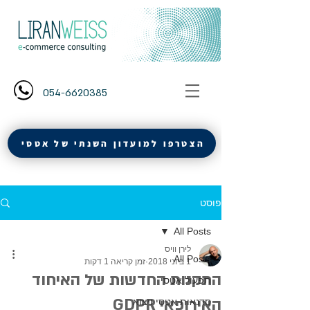
054-6620385
הצטרפו למועדון השנתי של אטסי
פוסט
All Posts
לירן וויס
All Posts
1 ביוני 2018
זמן קריאה 1 דקות
התקנות החדשות של האיחוד
תפעול אטסי
האירופאי GDPR
סדנאות אטסי ויצוא