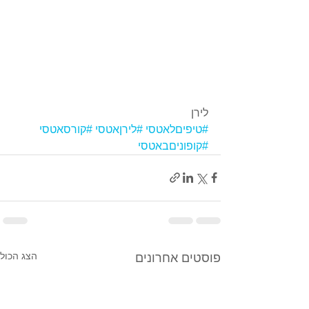
לירן
#טיפיםלאטסי
#לירןאטסי
#קורסאטסי
#קופוניםבאטסי
הצג הכול
פוסטים אחרונים