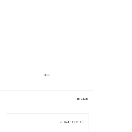
תגובות
סיכום וובינר עדכוני אטסי 2026
כתיבת תגובה...