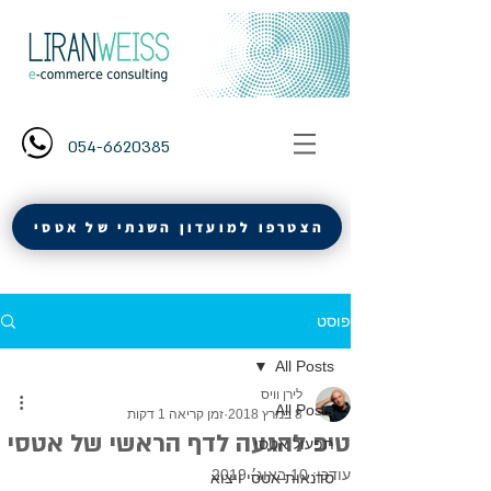
054-6620385
הצטרפו למועדון השנתי של אטסי
פוסט
All Posts
לירן וויס
All Posts
8 במרץ 2018
זמן קריאה 1 דקות
טיפ להגעה לדף הראשי של אטסי
תפעול אטסי
עודכן:
10 באוג׳ 2019
סדנאות אטסי ויצוא