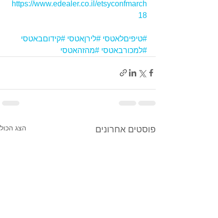
https://www.edealer.co.il/etsyconfmarch
18
#טיפיםלאטסי
#לירןאטסי
#קידוםבאטסי
#למכורבאטסי
#מהזהאטסי
הצג הכול
פוסטים אחרונים