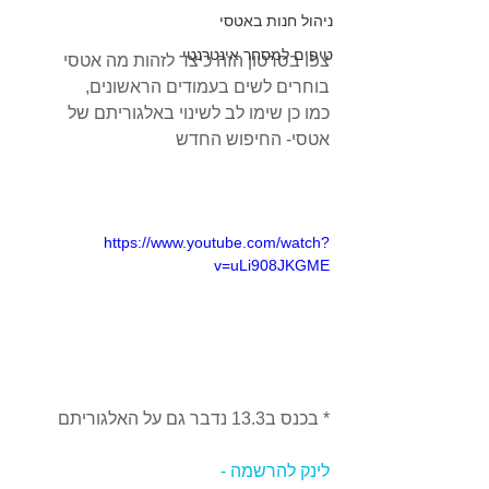
ניהול חנות באטסי
טיפים למסחר אינטרנטי
צפו בסרטון הזה כיצד לזהות מה אטסי 
בוחרים לשים בעמודים הראשונים, 
כמו כן שימו לב לשינוי באלגוריתם של 
אטסי- החיפוש החדש 
https://www.youtube.com/watch?
v=uLi908JKGME
* בכנס ב13.3 נדבר גם על האלגוריתם 
לינק להרשמה - 