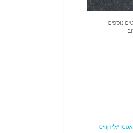
ים נוספים 
וב
אטסי
#לירןוויס