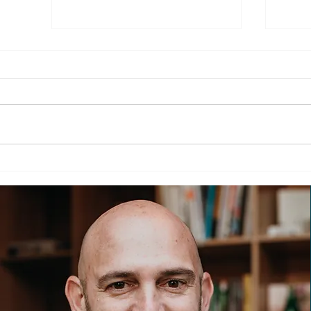
סיכום וובינר עדכוני אטסי 2026
ות
יברנו