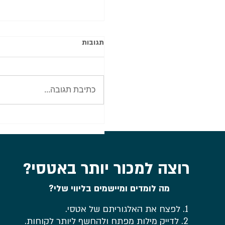
תגובות
כתיבת תגובה...
סיכום מה צריך כדי לפתוח חנ
אטסי ב-2026? כל מה שד
עליו בוובינר לקהילת מועדון
סריגה של עידית
רוצה למכור יותר באטסי?
מה לומדים ומיישמים בליווי שלי?
1. לפצח את האלגוריתם של אטסי.
2. לדייק מילות מפתח ולהחשף ליותר לקוחות.