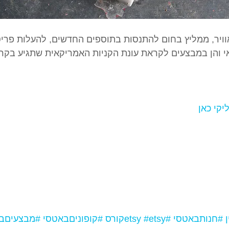
וויר, ממליץ בחום להתנסות בתוספים החדשים, להעלות פריט
אי והן במבצעים לקראת עונת הקניות האמריקאית שתגיע בקר
יקי כאן
#חנותבאטסי
#etsy
#etsyקורס
#קופוניםבאטסי
#מבצעיםב