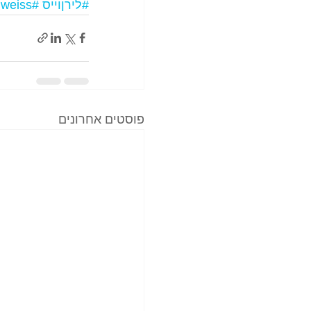
#לירןוייס
#liranweiss
פוסטים אחרונים