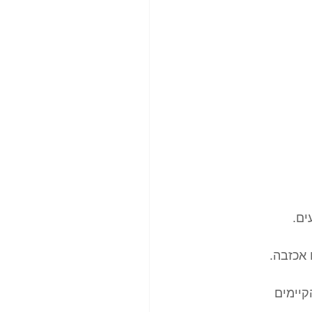
ים.
אכזבה.
קיימים