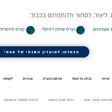
ליצור, לסחור ולהתפרנס בכבוד.
קורס שיווק דיגיטלי
קורס פינטרסט
 משלוחים
הצטרפו למועדון השנתי של אטסי
אודות
הבלוג על אטסי
פורסם במעריב
וובינרים
לקוחות
דנאות אטסי ויצוא
ניהול חנות באטסי
טיפים למסחר אינטרנטי