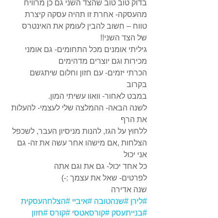
בדוק טוב טוב שהצד השני גם כן מרוויח 
מהעסקה- אחרת זו תהיה עסקה קיצרת 
טווח – חשוב להבין לעומק את האינטרס 
של הצד השני!! 
גיליתי אומנים מכל התחומים- גם אומני 
מכירות וגם יוצרים מדהימים 
הכרתי יזמים- עם חזון וחלום שיתגשם 
בקרוב 
במבט לאחור- וואוו עשיתי המון. 
לשנה הבאה- ההמלצה שלי לעצמי- להעלות 
את הרף 
ללחוץ על הגז, להנות מניסיון העבר, לשכפל 
הצלחות ,אם מישהו אחר עשה את זה- גם 
אני יכול 
כל אחד יכול- גם את וגם אתה 
לפרטים- שאל את עצמך :-) 
שנה אדירה
#לירן
#שנהטובה
#איביי
#הצלחהעסקית
#בנייתעסק
#קורסאטסי
#קורס
#חזון