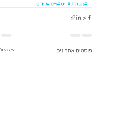
#מטרות
#וויס
#וייס
#קידום
הצג הכול
פוסטים אחרונים