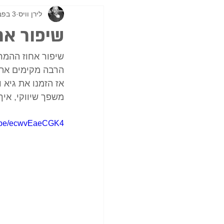
לירן וויס
3 בפבר׳ 2022
שיפור אח
שיפור אחוז ההמרה
הרבה מקימים אתר
אז הזמנו את גיא 
משפך שיווקי, איך
tu.be/ecwvEaeCGK4