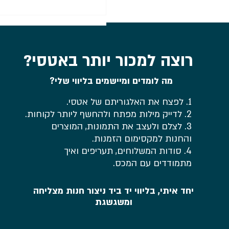
סיכום מה צריך כדי לפתוח חנ
אטסי ב-2026? כל מה שד
עליו בוובינר לקהילת מועדון
סריגה של עידית
רוצה למכור יותר באטסי?
מה לומדים ומיישמים בליווי שלי?
1. לפצח את האלגוריתם של אטסי.
2. לדייק מילות מפתח ולהחשף ליותר לקוחות.
3. לצלם ולעצב את התמונות, המוצרים
והחנות למקסימום הזמנות.
4. סודות המשלוחים, תעריפים ואיך
מתמודדים עם המכס.
יחד איתי, בליווי יד ביד ניצור חנות מצליחה
ומשגשגת