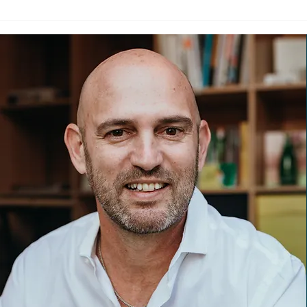
סיכום וובינר עדכוני אטסי 2026
ות
יברנו