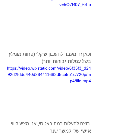
v=5O7R07_6rho
וכאן זה מעבר לחשבון שיקלי (פחות מומלץ 
בשל עמלות גבוהות יותר)
https://video.wixstatic.com/video/6f35f3_d24
92d2fddd440d284411683d5cb5b1c/720p/m
p4/file.mp4
 רוצה להעלות רמה באטסי, אני מציע ליווי 
אישי 
שלי למשך שנה