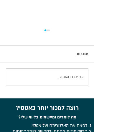
תגובות
סיכום וובינר עדכוני אטסי 2026
כתיבת תגובה...
רוצה למכור יותר באטסי?
מה לומדים ומיישמים בליווי שלי?
1. לפצח את האלגוריתם של אטסי.
2. לדייק מילות מפתח ולהחשף ליותר לקוחות.