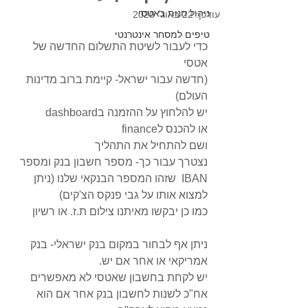
ניהול חנות באטסי
עודכן:
22 באוג׳ 2020
טיפים למסחר אינטרנטי
כדי לעבור לשיטת התשלום החדשה של 
אטסי 
(חדשה עבור ישראל- קיימת ברוב מדינות 
העולם)
יש להלחוץ על ההזמנה בdashboard
או להכנס לfinance
ושם להתחיל את התהליך
נצטרך עבור כך- מספר חשבון בנק ומספר 
IBAN  שזהו המספר הבנקאי שלנו (ניתן 
למצוא אותו על גבי פנקס הצ'קים)
כמו כן יבקשו מאיתנו צילום ת.ז. או רשיון
ניתן אף לבחור במקום בנק ישראלי- בנק 
אמריקאי או אחר אם יש.
יש לקחת בחשבון שאטסי לא מאפשרים 
אח"כ לשנות לחשבון בנק אחר אם הוא 