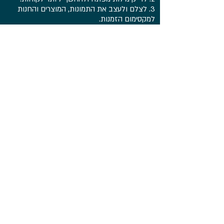
3. לצלם ולעצב את התמונות, המוצרים והחנות
למקסימום הזמנות.
4. סודות המשלוחים, תעריפים ואיך מתמודדים עם
המכס.
יחד איתי, בליווי יד ביד ניצור חנות מצליחה
ומשגשגת
רוצים לשמוע עוד
על תוכנית הליווי
שלי?