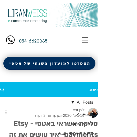
054-6620385
הצטרפו למועדון השנתי של אטסי
פוסט
All Posts
לירן וויס
All Posts
16 ביולי 2020
זמן קריאה 2 דקות
סליקת אשראי באטסי - Etsy
תפעול אטסי
payments- איך עושים את זה
סדנאות אטסי ויצוא