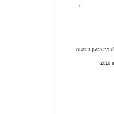
ברבעון הראשון מכרנו בסכום של 1.3 מליארד דולר – שזו עליה של 32% לעומת רבעון 1 בשנה 