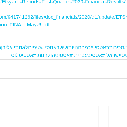
0/Etsy-Inc-Reports-First-Quarter-2020-Financial-Results/
com/941741262/files/doc_financials/2020/q1/update/ET
tion_FINAL_May-6.pdf
#מכירותבאטסי
#כמהחנויותשישבאטסי
#טיפיםלאטסי
#לירן
סיישראל
#אטסיבעברית
#אטסיניהולחנות
#אטסיפלוס