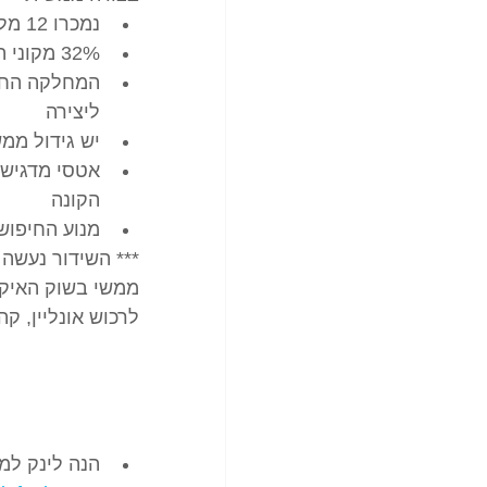
נמכרו 12 מליון מסכות באפריל בעלות של 133 מילון דולר
32% מקוני המסכות חזרו לקנות עוד מסיכות בשבועיים שאח"כ
ליצירה
יש גידול ממש
אטסי מדגישי
הקונה
מנוע החיפוש התקדם והשתפ
*** השידור נעשה מ
ממשי בשוק האיקו
לרכוש אונליין, קה
הנה לינק למ