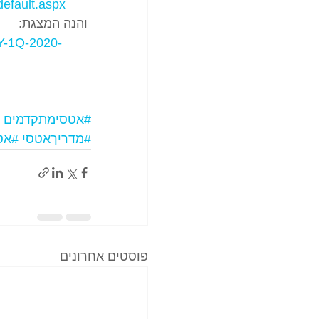
default.aspx
 והנה המצגת:
SY-1Q-2020-
#אטסימתקדמים
#מדריךאטסי
#אט
פוסטים אחרונים