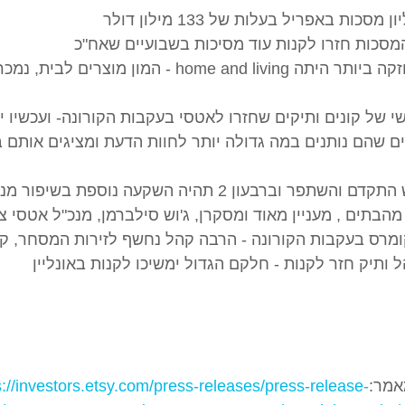
המחלקה החזקה ביותר היתה home and living - המון מוצ
י של קונים ותיקים שחזרו לאטסי בעקבות הקורונה- ועכשיו 
ם שהם נותנים במה גדולה יותר לחוות הדעת ומציגים אותם בא
ר וברבעון 2 תהיה השקעה נוספת בשיפור מנוע החיפוש
הבתים , מעניין מאוד ומסקרן, ג'וש סילברמן, מנכ"ל אטסי צופ
מרס בעקבות הקורונה - הרבה קהל נחשף לזירות המסחר, ק
ל ותיק חזר לקנות - חלקם הגדול ימשיכו לקנות באונליין
אמר:
s://investors.etsy.com/press-releases/press-release-