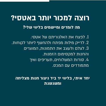
עליו בוובינר לקהילת מועדון
סריגה של עידית
רוצה למכור יותר באטסי?
מה לומדים ומיישמים בליווי שלי?
1. לפצח את האלגוריתם של אטסי.
2. לדייק מילות מפתח ולהחשף ליותר לקוחות.
3. לצלם ולעצב את התמונות, המוצרים
והחנות למקסימום הזמנות.
4. סודות המשלוחים, תעריפים ואיך
מתמודדים עם המכס.
יחד איתי, בליווי יד ביד ניצור חנות מצליחה
ומשגשגת