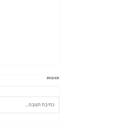
תגובות
כתיבת תגובה...
סיכום מה צריך כדי לפתוח חנ
אטסי ב-2026? כל מה שד