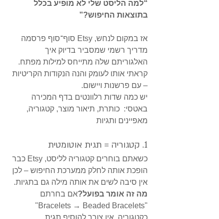
“למה הליסט שלי לא מופיע בכלל 
בתוצאות החיפוש?”
אז במקום לנחש, Etsy סוף־סוף פרסמה 
מדריך רשמי שמסביר בדיוק איך 
האלגוריתם שלה מתייחס למילות מפתח.
קראתי אותו לעומק והנה הנקודות הקריטיות 
– עם פרשנות ויישום.
יש כמה שדות רלוונטים בדף המכירה 
באטסי:  כותרת, תיאור מוצר, קטגוריה, 
מאפיינים ותגיות
1. קטגוריה = תגית אוטומטית
כשאתם בוחרים קטגוריה לליסט, Etsy כבר 
הופכת אותה לחלק ממערכת החיפוש – לכן 
אין סיבה לשים את אותה מילה גם בתגיות.
מה זה אומר בפועל?
אם בחרתם 
"Bracelets → Beaded Bracelets" 
כקטגוריה, אין צורך להוסיף תגית 