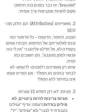
“bracelet”. זה כבר בפנים.ככה תחסכו 
מקום לתגיות שמביאות ערך אמיתי.
2. מאפיינים (Attributes) הם חלק מה-
SEO
הצבע, החומר, הדוגמה – כל פרמטר כזה 
נכנס לאלגוריתם של החיפוש. תבחרו אותם 
בקפידה.לא, אל תדלגו עליהם כי "אין לי כוח 
עכשיו לסמן מהצבע". הם חשובים כמו 
תגית.
שימו רק מאפיינים רלוונטים- לדוגמא- לא 
לבחור בחגים חג המולד - אם הפריט עצמו 
אינו במיחוד לחג המולד
3. תגיות: לא רק למלא 13 שורות
תגיות צריכות להיות ביטויים, לא 
מילים בודדות.
דוגמה: עדיף “עגילים 
בעבודת יד לגבר” ולא “עגילים”, “יד”, 