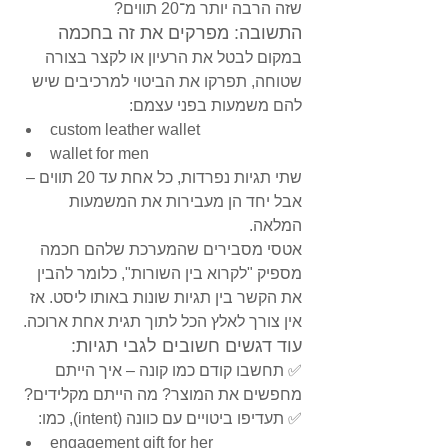
שזה הרבה יותר מ־20 תווים?
התשובה: מפרקים את זה בחכמה
במקום לבטל את הרעיון או לקצר בצורה 
שטוחה, תפרקו את הביטוי למרכיבים שיש 
להם משמעות בפני עצמם:
custom leather wallet
wallet for men
שתי תגיות נפרדות, כל אחת עד 20 תווים – 
אבל יחד הן מעבירות את המשמעות 
המלאה.
אטסי מסבירים שהמערכת שלהם חכמה 
מספיק "לקרוא בין השורות", כלומר להבין 
את הקשר בין תגיות שונות באותו ליסט. אז 
אין צורך לאלץ הכל לתוך תגית אחת ארוכה.
עוד דגשים חשובים לגבי תגיות:
✅ תחשבו קודם כמו קונה – איך הייתם 
מחפשים את המוצר? מה הייתם מקלידים?
✅ תעדיפו ביטויים עם כוונה (intent), כמו:
engagement gift for her