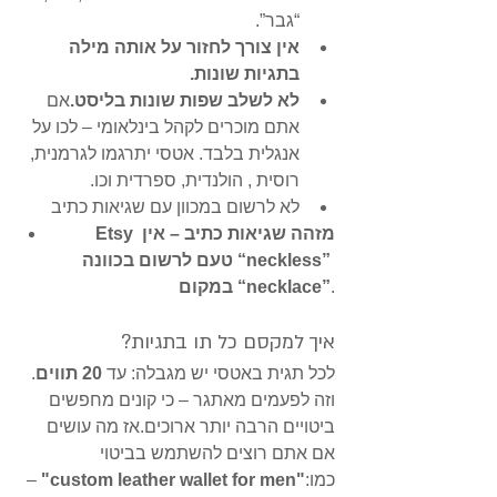
“גבר”.
אין צורך לחזור על אותה מילה 
בתגיות שונות.
לא לשלב שפות שונות בליסט.
אם 
אתם מוכרים לקהל בינלאומי – לכו על 
אנגלית בלבד. אטסי יתרגמו לגרמנית, 
רוסית , הולנדית, ספרדית וכו. 
לא לרשום במכוון עם שגיאות כתיב
Etsy מזהה שגיאות כתיב – אין 
טעם לרשום בכוונה “neckless” 
.
במקום “necklace”
איך למקסם כל תו בתגיות?
לכל תגית באטסי יש מגבלה: עד 
20 תווים
. 
וזה לפעמים מאתגר – כי קונים מחפשים 
ביטויים הרבה יותר ארוכים.אז מה עושים 
אם אתם רוצים להשתמש בביטוי 
כמו:
"custom leather wallet for men"
 – 