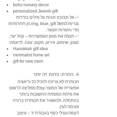
boho nursery decor
personalized Jewish gift
✅ אל תבזבזו תגיות על מילים בודדות 
גנריות:למשל ring, blue, gift.הן תחרותיות 
מדי וחסרות הקשר.
✅ תנצלו את מגוון האפשרויות – קהל יעד, 
סגנון, שימוש, אירוע, מקום, עונה. לדוגמה:
Hanukkah gift idea
minimalist home art
gift for new mom
4. כותרת: פחות זה יותר
הכותרת לא צריכה להכיל כל וריאציה 
אפשרית של המוצר.Etsy ממליצה לרשום 
את מילות המפתח החשובות ביותר 
בהתחלה, ולהשאיר את הכותרת ברורה 
ונעימה לעין.
דוגמה:עגילי כסף בעבודת יד – עיצוב 