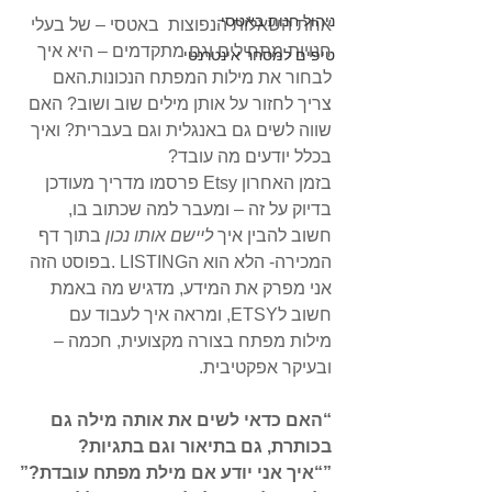
ניהול חנות באטסי
אחת השאלות הנפוצות  באטסי – של בעלי 
חנויות מתחילים וגם מתקדמים – היא איך 
טיפים למסחר אינטרנטי
לבחור את מילות המפתח הנכונות.האם 
צריך לחזור על אותן מילים שוב ושוב? האם 
שווה לשים גם באנגלית וגם בעברית? ואיך 
בכלל יודעים מה עובד?
בזמן האחרון Etsy פרסמו מדריך מעודכן 
בדיוק על זה – ומעבר למה שכתוב בו, 
חשוב להבין איך 
ליישם אותו נכון
 בתוך דף 
המכירה- הלא הוא הLISTING .בפוסט הזה 
אני מפרק את המידע, מדגיש מה באמת 
חשוב לETSY, ומראה איך לעבוד עם 
מילות מפתח בצורה מקצועית, חכמה – 
ובעיקר אפקטיבית.
“האם כדאי לשים את אותה מילה גם 
בכותרת, גם בתיאור וגם בתגיות?
”“איך אני יודע אם מילת מפתח עובדת?”