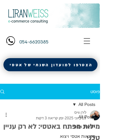
054-6620385
הצטרפו למועדון השנתי של אטסי
פוסט
All Posts
לירן וויס
All Posts
19 ביוני 2025
זמן קריאה 3 דקות
מילות מפתח באטסי: לא רק עניין
תפעול אטסי
טכני
סדנאות אטסי ויצוא