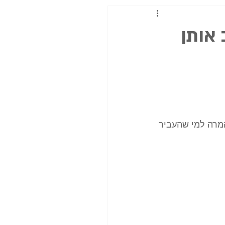
אותן
2 ש"ח)+ עמלת מכירה(5%) (+ עמלת המרה למי שהעביר 