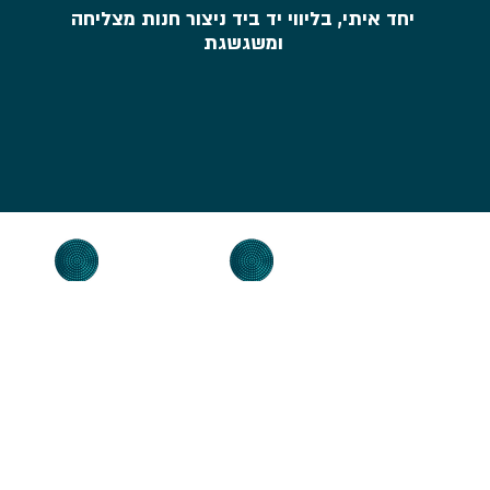
יחד איתי, בליווי יד ביד ניצור חנות מצליחה
ומשגשגת
קורס אטסי
קורס 
כל הזכויות שמורות ללירן וויס, מנכ"ל edealer |