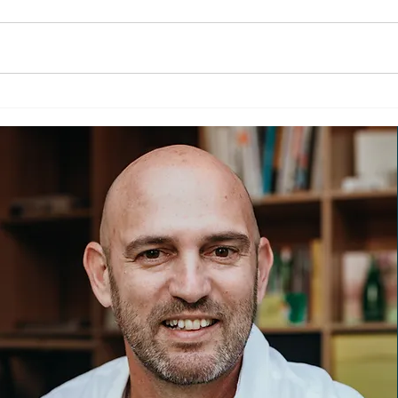
סיכום וובינר עדכוני אטסי 2026
ות
יברנו