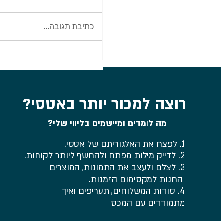
כתיבת תגובה...
סיכום מה צריך כדי לפתוח חנ
אטסי ב-2026? כל מה שד
עליו בוובינר לקהילת מועדון
סריגה של עידית
רוצה למכור יותר באטסי?
מה לומדים ומיישמים בליווי שלי?
1. לפצח את האלגוריתם של אטסי.
2. לדייק מילות מפתח ולהחשף ליותר לקוחות.
3. לצלם ולעצב את התמונות, המוצרים
והחנות למקסימום הזמנות.
4. סודות המשלוחים, תעריפים ואיך
מתמודדים עם המכס.