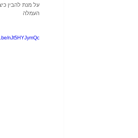
על מנת להבין כי
העמלה 
tu.be/nJt5HYJymQc