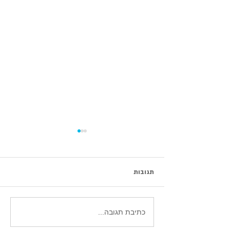
תגובות
סיכום וובינר עדכוני אטסי 2026
כתיבת תגובה...