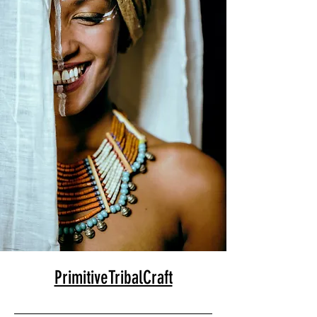
PrimitiveTribalCraft